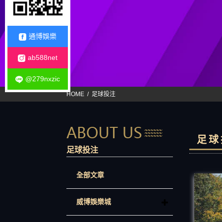
通博娛樂
ab588net
@279nxzic
HOME
足球投注
足球
足球投注
全部文章
威博娛樂城