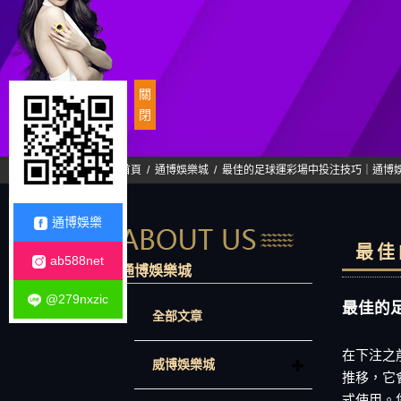
關
閉
首頁
通博娛樂城
最佳的足球運彩場中投注技巧｜通博
通博娛樂
最佳
ab588net
通博娛樂城
@279nxzic
最佳的
全部文章
在下注之
威博娛樂城
推移，它
式使用。