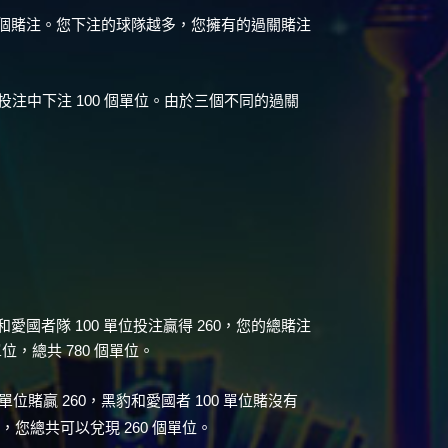
個賭注。您下注的球隊越多，您擁有的過關賭注
注中下注 100 個單位。由於三個不同的過關
隊和愛國者隊 100 單位投注贏得 260，您的總賭注
位，總共 780 個單位。
 單位賭贏 260，黑豹和愛國者 100 單位賭沒有
，您總共可以兌現 260 個單位。