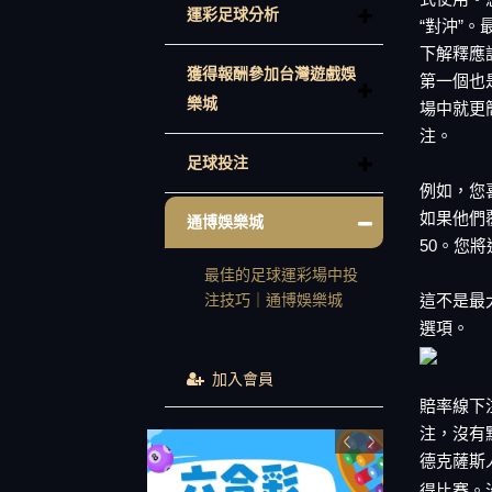
運彩足球分析
“對沖”
下解釋應
獲得報酬參加台灣遊戲娛
第一個也
樂城
場中就更
注。
足球投注
例如，您
如果他們
通博娛樂城
50。您
最佳的足球運彩場中投
這不是最
注技巧｜通博娛樂城
選項。
加入會員
賠率線下
注，沒有
德克薩斯
得比賽。