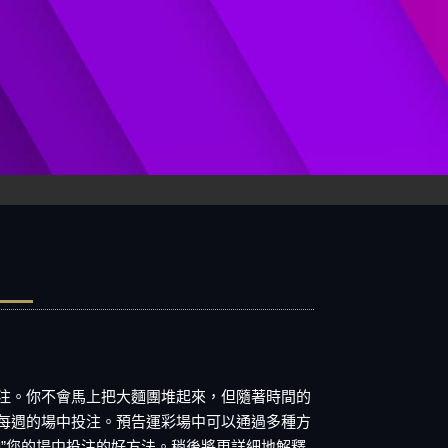
注。你不會馬上把大麵團堆起來，但隨著時間的
每週的場中投注。預告運彩場中可以通過多種方
沖”您的場中投注的好方法。稍後將更詳細地解釋