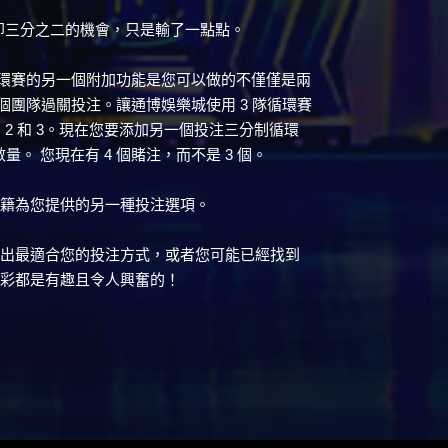
，即三分之二的機會，只是輸了一點點。
環賽的另一個附加功能是您可以做的不僅僅是兩
團隊過關投注。讓通博娛樂城使用 3 隊循環賽
3、2 和 3。現在您要添加另一個投注三分制循環
。 您現在有 4 個賭注，而不是 3 個。
書籍為您提供的另一種投注選項。
找出最適合您的投注方式，或者您可能已經找到
博彩都是有趣且令人興奮的！