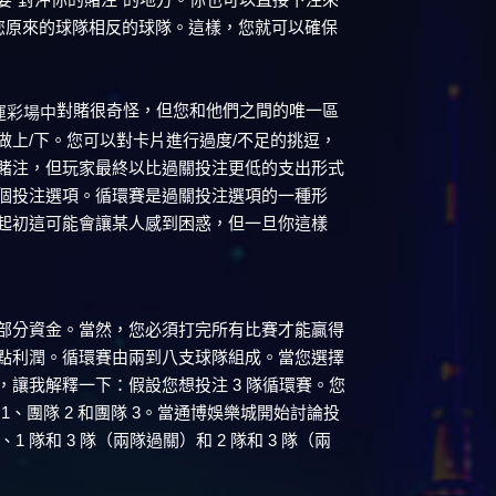
與您原來的球隊相反的球隊。這樣，您就可以確保
對賭很奇怪，但您和他們之間的唯一區
運彩場中
上/下。您可以對卡片進行過度/不足的挑逗，
賭注，但玩家最終以比過關投注更低的支出形式
個投注選項。循環賽是過關投注選項的一種形
起初這可能會讓某人感到困惑，但一旦你這樣
部分資金。當然，您必須打完所有比賽才能贏得
點利潤。循環賽由兩到八支球隊組成。當您選擇
讓我解釋一下：假設您想投注 3 隊循環賽。您
、團隊 2 和團隊 3。當通博娛樂城開始討論投
 隊和 3 隊（兩隊過關）和 2 隊和 3 隊（兩