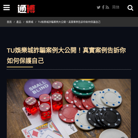
简体
首頁
產品
娛樂城
TU娛樂城詐騙案例大公開！真實案例告訴你如何保護自己
TU娛樂城詐騙案例大公開！真實案例告訴你
如何保護自己