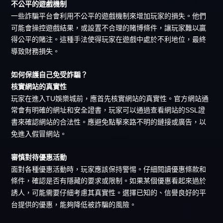
不公平的遊戲機制
一些詐騙平台會利用不公平的遊戲機制來增加玩家的損失。他們
可能會操控遊戲結果，或設置不合理的賭博條件，讓玩家難以贏
得公平的賭注。這種手法使得玩家在遊戲中處於不利地位，最終
導致財務損失。
如何保護自己免受詐騙？
核實網站的真實性
玩家在進入TU娛樂城前，應首先核實網站的真實性。官方網站通
常會有明確的網址和安全證書，玩家可以通過查看網站的SSL證
書來確認網站的合法性。應避免點擊來路不明的鏈接或廣告，以
免進入假冒網站。
審慎對待優惠活動
面對各種優惠活動時，玩家應該保持警惕。仔細閱讀優惠條款和
條件，確認是否有隱藏的要求或限制。如果某個優惠看起來過於
誘人，可能需要仔細考慮其真實性。選擇已知的、信譽良好的平
台提供的優惠，能夠降低被詐騙的風險。