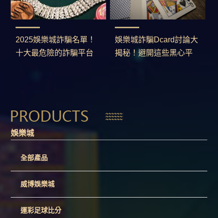
2025娛樂城詐騙名單！
娛樂城詐騙Dcard討論大
十大最危險的詐騙平台
揭秘！避開這些黑心平
和防範技巧！
台的實用技巧
娛樂城
全部產品
威博娛樂城
運彩足球比分