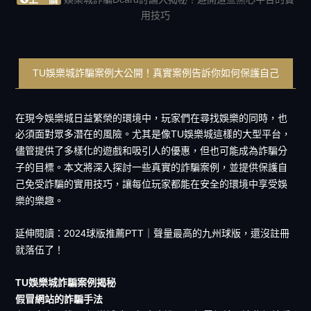
用技巧
TU娛樂城詐騙案例大公開！真實案例告訴你如何保護自己
在現今娛樂城日益繁榮的環境中，玩家們在尋找娛樂的同時，也
必須面對眾多潛在的風險。尤其是像TU娛樂城這樣的大型平台，
儘管提供了多樣化的遊戲和吸引人的優惠，但也可能成為詐騙分
子的目標。本文將深入探討一些真實的詐騙案例，並提供保護自
己免受詐騙的實用技巧，讓每位玩家都能在安全的環境中享受娛
樂的樂趣。
延伸閱讀：
2024球版推薦PTT｜聲量最高的九州球版，還沒註冊
就落伍了！
TU娛樂城詐騙案例揭秘
假冒網站的詐騙手法