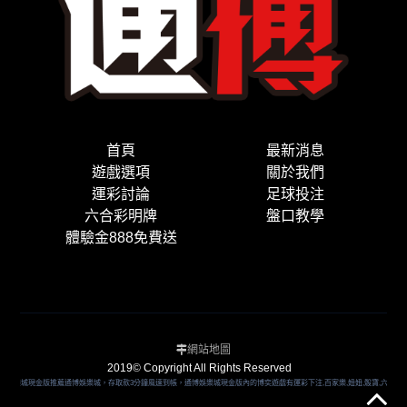
首頁
最新消息
遊戲選項
關於我們
運彩討論
足球投注
六合彩明牌
盤口教學
體驗金888免費送
網站地圖
2019© Copyright All Rights Reserved
博娛樂城現金版推薦通博娛樂城，存取款3分鐘風速到帳，通博娛樂城現金版內的博奕遊戲有運彩下注,百家樂,妞妞,骰寶,六合彩全台最