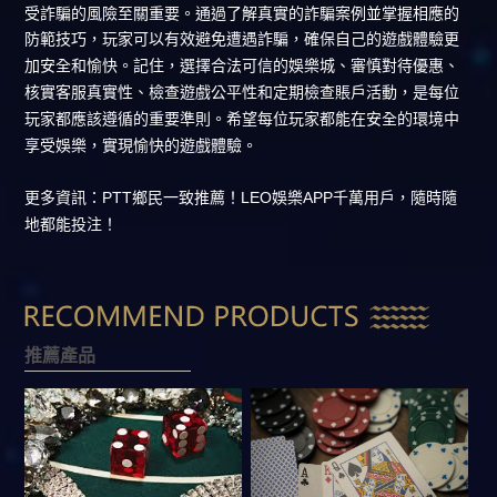
受詐騙的風險至關重要。通過了解真實的詐騙案例並掌握相應的
防範技巧，玩家可以有效避免遭遇詐騙，確保自己的遊戲體驗更
加安全和愉快。記住，選擇合法可信的娛樂城、審慎對待優惠、
核實客服真實性、檢查遊戲公平性和定期檢查賬戶活動，是每位
玩家都應該遵循的重要準則。希望每位玩家都能在安全的環境中
享受娛樂，實現愉快的遊戲體驗。
更多資訊：
PTT鄉民一致推薦！LEO娛樂APP千萬用戶，隨時隨
地都能投注！
推薦產品