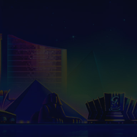
北京賽車pk10規則、玩法攻略，教你怎麼賺
通博娛樂城官方現金版娛樂網
MORE >
MORE >