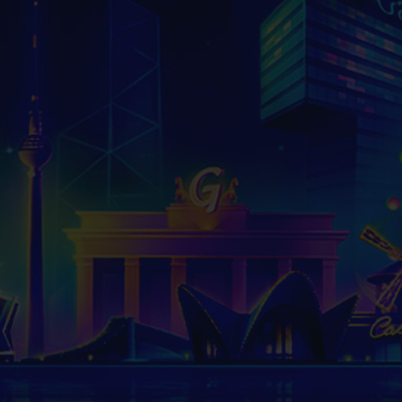
台灣運動彩券分析-運彩足球
MORE >