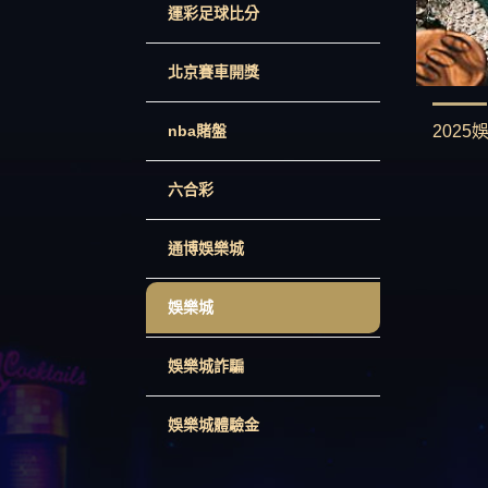
運彩足球比分
北京賽車開獎
nba賭盤
六合彩
通博娛樂城
娛樂城
娛樂城詐騙
娛樂城體驗金