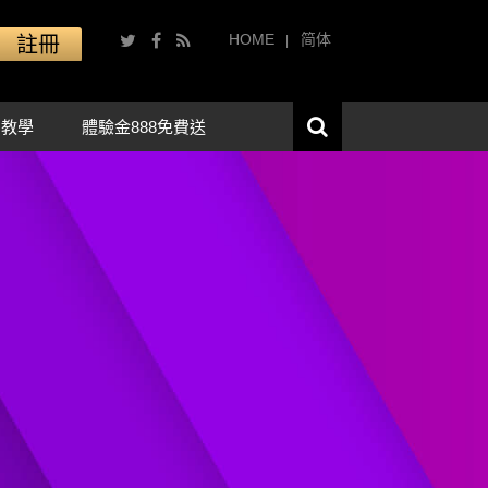
HOME
简体
註冊
口教學
體驗金888免費送