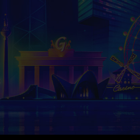
【通博娛樂城】註冊立即送100元體驗金-滿500元可提款
MORE >