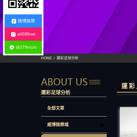
通博娛樂
ab588net
@279nxzic
HOME
運彩足球分析
運彩
運彩足球分析
全部文章
威博娛樂城