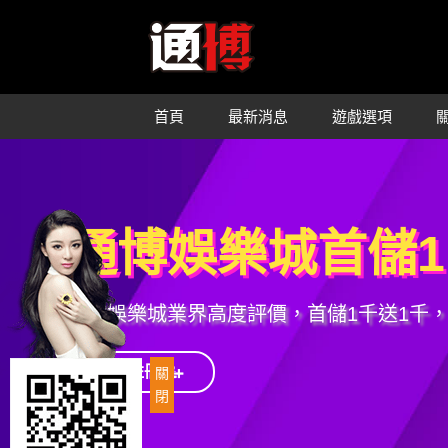
首頁
最新消息
遊戲選項
通博娛樂城首儲1,0
通博娛樂城業界高度評價，首儲1千送1千，
立即註冊
關
閉