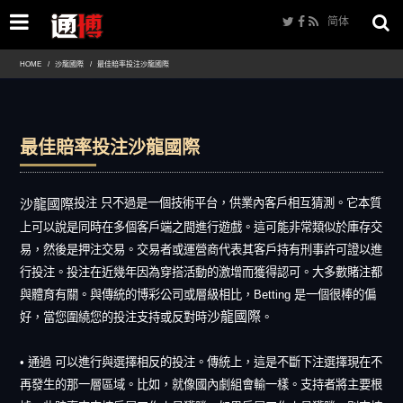
简体
HOME
沙龍國際
最佳賠率投注沙龍國際
最佳賠率投注沙龍國際
沙龍國際
投注 只不過是一個技術平台，供業內客戶相互猜測。它本質
上可以說是同時在多個客戶端之間進行遊戲。這可能非常類似於庫存交
易，然後是押注交易。交易者或運營商代表其客戶持有刑事許可證以進
行投注。投注在近幾年因為穿搭活動的激增而獲得認可。大多數賭注都
與體育有關。與傳統的博彩公司或層級相比，Betting 是一個很棒的偏
沙龍國際
好，當您圍繞您的投注支持或反對時
。
• 通過 可以進行與選擇相反的投注。傳統上，這是不斷下注選擇現在不
再發生的那一層區域。比如，就像國內劇組會輸一樣。支持者將主要根