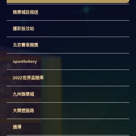
娛樂城註冊送
運彩投注站
北京賽車開獎
sportlottery
2022世界盃賠率
九州娛樂城
大樂透版路
通博