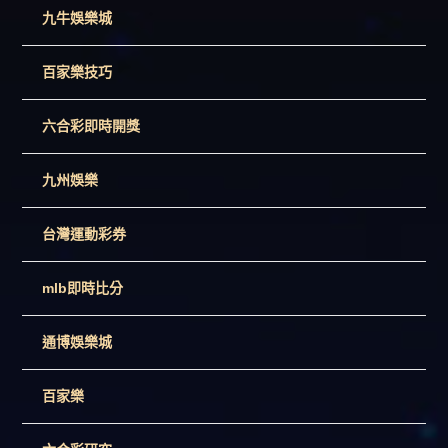
九牛娛樂城
百家樂技巧
六合彩即時開獎
九州娛樂
台灣運動彩券
mlb即時比分
通博娛樂城
百家樂