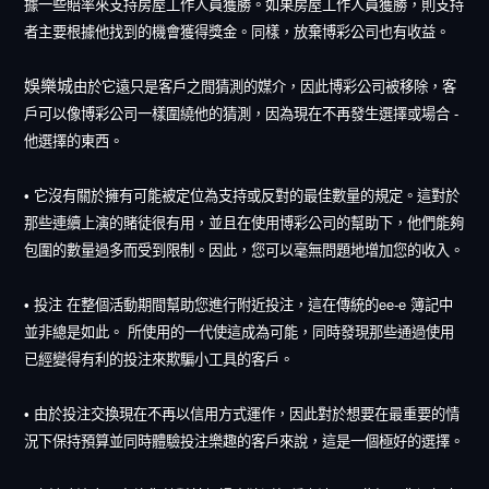
據一些賠率來支持房屋工作人員獲勝。如果房屋工作人員獲勝，則支持
者主要根據他找到的機會獲得獎金。同樣，放棄博彩公司也有收益。
娛樂城
由於它遠只是客戶之間猜測的媒介，因此博彩公司被移除，客
戶可以像博彩公司一樣圍繞他的猜測，因為現在不再發生選擇或場合 -
他選擇的東西。
• 它沒有關於擁有可能被定位為支持或反對的最佳數量的規定。這對於
那些連續上演的賭徒很有用，並且在使用博彩公司的幫助下，他們能夠
包圍的數量過多而受到限制。因此，您可以毫無問題地增加您的收入。
• 投注 在整個活動期間幫助您進行附近投注，這在傳統的ee-e 簿記中
並非總是如此。 所使用的一代使這成為可能，同時發現那些通過使用
已經變得有利的投注來欺騙小工具的客戶。
• 由於投注交換現在不再以信用方式運作，因此對於想要在最重要的情
況下保持預算並同時體驗投注樂趣的客戶來說，這是一個極好的選擇。