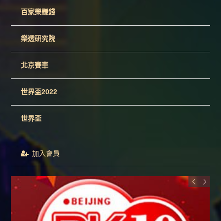
百家樂賺錢
樂透研究院
北京賽車
世界盃2022
世界盃
加入會員