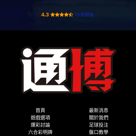
4.3
79 則評論
首頁
最新消息
遊戲選項
關於我們
運彩討論
足球投注
六合彩明牌
盤口教學