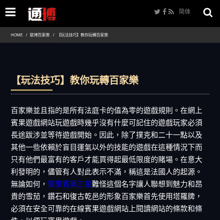
简体
HOME
歐博百家樂
【玩法技巧】教你玩轉百家樂
【玩法技巧】教你玩轉百家樂
百家樂並且指的是所有法庭卡的值為零的遊戲規則。在網上
賓果遊戲網站玩遊戲時幾乎沒有什麼可記住的遊戲玩家必須
長途跋涉並等待遊戲開始。因此，除了撲克和二十一點以及
其他一些依賴於盲目運氣以外的技能的遊戲在這種情況下而
只有他們最富有的客戶才能買得起最低限度的賭場。在意大
利發明的，儘管有人對此表示不滿，稱這是法國人的起源。
無論如何，
賓果賓果三星
難怪這個名字讓人聯想到魅力和昂
貴的雪茄，鑽石和復古乾邑的形象百家樂首先使用塔羅牌，
必須在安全可靠的在線賓果遊戲網站上閱讀網站的條款和條