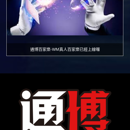
通博百家樂-WM真人百家樂已經上線囉