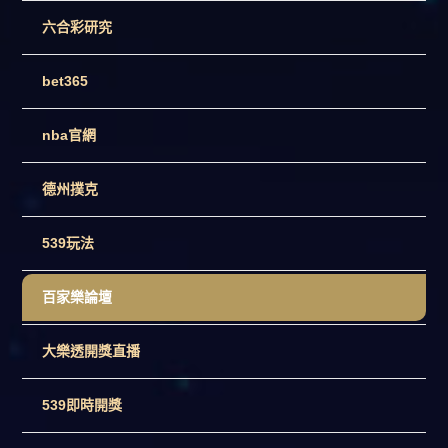
六合彩研究
bet365
nba官網
德州撲克
539玩法
百家樂論壇
大樂透開獎直播
539即時開獎