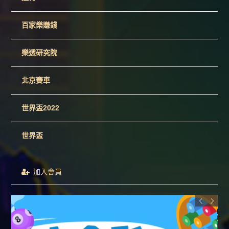
百家樂賺錢
樂透研究院
北京賽車
世界盃2022
世界盃
加入會員