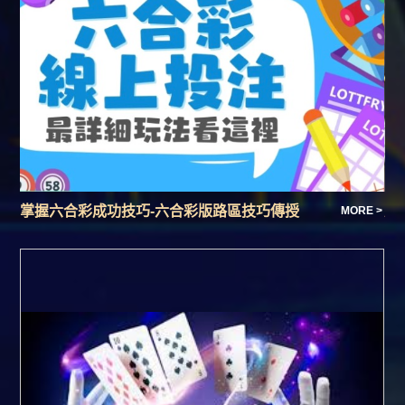
掌握六合彩成功技巧-六合彩版路區技巧傳授
北
E >
MORE >