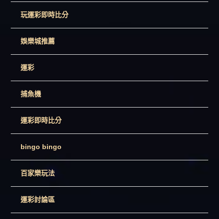
玩運彩即時比分
娛樂城推薦
運彩
捕魚機
運彩即時比分
bingo bingo
百家樂玩法
運彩討論區