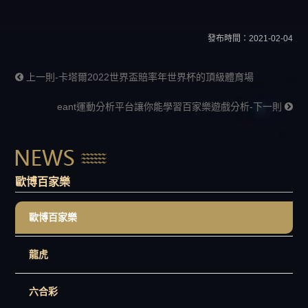
發布時間：2021-02-04
上一則-卡塔爾2022世界盃賠率年世界杯的頂級體育場
eant運動分析平台讓你能學習百家樂遊戲分析-下一則
歐博百家樂
歐博百家樂
龍虎
六合彩