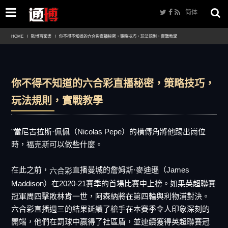
简体
HOME
歐博百家樂
你不得不知道的六合彩直播秘密，策略技巧，玩法規則，實戰教學
你不得不知道的六合彩直播秘密，策略技巧，
玩法規則，實戰教學
"當尼古拉斯·佩佩（Nicolas Pepe）的橫傳角將他踢出崗位
時，福克斯可以做些什麼。
在此之前，
直播曼城的詹姆斯·麥迪遜（James
六合彩
Maddison）在2020-21賽季的首場比賽中上榜。如果英超聯賽
冠軍周四擊敗林肯一世，阿森納將在第四輪與利物浦對決。
六合彩直播週三的結果延續了槍手在本賽季令人印象深刻的
開端，他們在罰球中贏得了社區盾，並連續獲得英超聯賽冠