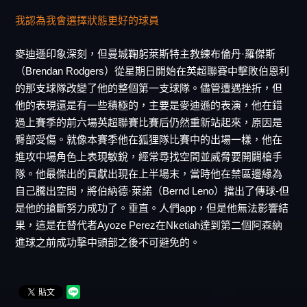
我認為我會選擇狀態更好的球員
麥迪遜印象深刻，但曼城鞠躬萊斯特主教練布倫丹·羅傑斯
（Brendan Rodgers）從星期日開始在英超聯賽中擊敗伯恩利
的那支球隊改變了他的整個第一支球隊。儘管遭遇挫折，但
他的表現還是有一些積極的，主要是麥迪遜的表演，他在錯
過上賽季的前六場英超聯賽比賽后仍然重新站起來，原因是
臀部受傷。就像本賽季他在狐狸隊比賽中的出場一樣，他在
進攻中場角色上表現敏銳，經常尋找空間並威脅要開闢槍手
隊。他最傑出的貢獻出現在上半場末，當時他在禁區邊緣為
自己騰出空間，將伯納德·萊諾（Bernd Leno）擋出了傳球-但
是他的搶斷努力成功了。垂直。人們app，但是他無法影響結
果，這是在替代者Ayoze Perez在Nketiah達到第二個阿森納
進球之前成功擊中頭部之後不可避免的。