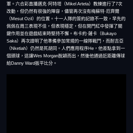
軍。六合彩直播邁克·阿特塔（Mikel Arteta）教練進行了7次
改動，但仍然有很強的陣容，儘管再次沒有梅蘇特·厄齊爾
（Mesut Ozil）的位置。十一人隊的簽約記錄不一致，早先的
佩佩在周三表現不佳，但表現穩定，但在開門紅中發揮了關
鍵作用並在遊戲結束時堅持不懈。布卡約·薩卡（Bukayo
Saka）再次證明了他準備參加常規的一線隊戰鬥，而耐吉亞
（Nketiah）仍然是死胡同。人們應用程序He，他差點拿到一
個頭球，這讓Wes Morgan脫穎而出，然後他通過近距離傳球
給Danny Ward扳平比分。