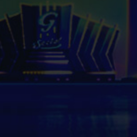
娛樂城詐騙Dcard討論大揭秘！避開這些黑心平台的實用技巧
MORE >