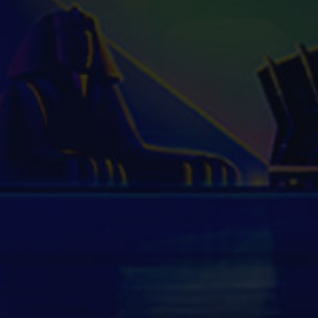
註冊就是賺！五大優質娛樂城體驗金大放送，平台福利一次比給你看！
【數據分析】北京賽車PK10高賠率彩票投資
MORE >
MORE >