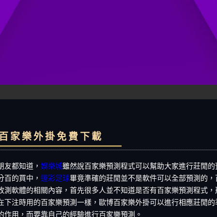
百家樂外掛免費下載
朋友都知道，
娛樂城
雖然說百家樂預測程式可以幫助大家進行莊閒的
分百的買中，
運彩足球
畢竟準確的莊閒並不是軟件可以全部預測的，
改測軟體的相關內容，首先很多人並不知道是否有百家樂預測程式，
在下注時用的百家樂預測一樣，歐博百家樂外掛可以進行相應莊閒的
的作用，而要靠自己的經驗進行百家樂預測。