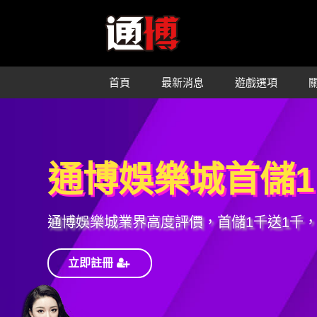
首頁
最新消息
遊戲選項
通博娛樂城首儲1,0
通博娛樂城業界高度評價，首儲1千送1千，
立即註冊