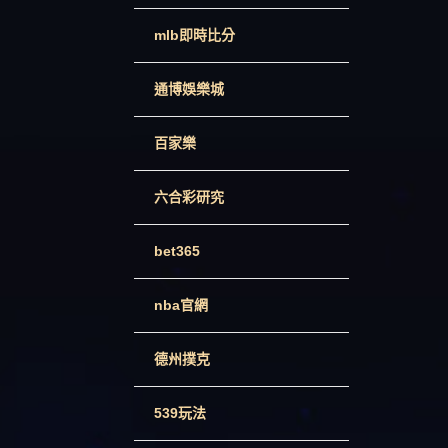
mlb即時比分
通博娛樂城
百家樂
六合彩研究
bet365
nba官網
德州撲克
539玩法