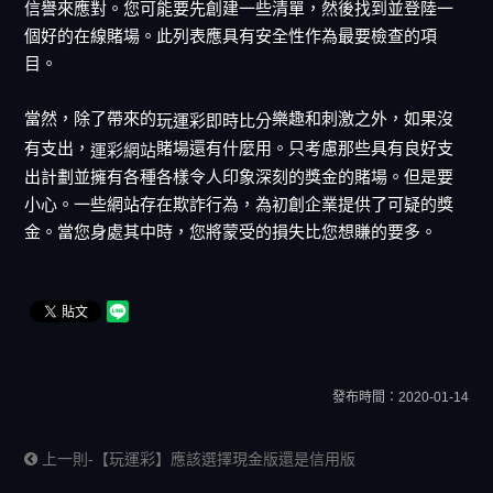
信譽來應對。您可能要先創建一些清單，然後找到並登陸一
個好的在線賭場。此列表應具有安全性作為最要檢查的項
目。
當然，除了帶來的
樂趣和刺激之外，如果沒
玩運彩即時比分
有支出，
賭場還有什麼用。只考慮那些具有良好支
運彩網站
出計劃並擁有各種各樣令人印象深刻的獎金的賭場。但是要
小心。一些網站存在欺詐行為，為初創企業提供了可疑的獎
金。當您身處其中時，您將蒙受的損失比您想賺的要多。
發布時間：2020-01-14
上一則-【玩運彩】應該選擇現金版還是信用版