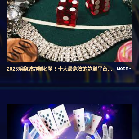
2025娛樂城詐騙名單！十大最危險的詐騙平台和防範技巧！
掌
E >
MORE >