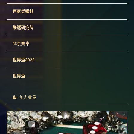
百家樂賺錢
樂透研究院
北京賽車
世界盃2022
世界盃
加入會員