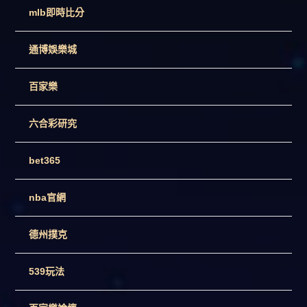
mlb即時比分
通博娛樂城
百家樂
六合彩研究
bet365
nba官網
德州撲克
539玩法