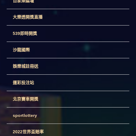
百家樂論壇
大樂透開獎直播
539即時開獎
沙龍國際
娛樂城註冊送
運彩投注站
北京賽車開獎
sportlottery
2022世界盃賠率