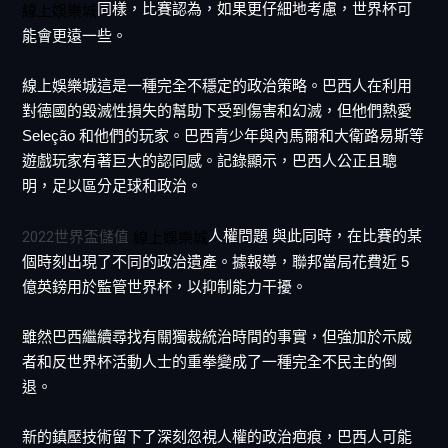
同樣，比賽認為，如果更仔細地考慮，世界杯可
線上娛樂城
能會更遠一些。
線上娛樂城這是一種完全不穩定的政治策略。巴西人在利用
對德國的毀滅性損失的幫助下受到傷害和幻滅，但他們熱愛
Seleção 和他們的玩家。巴西青少年與內馬爾和大衛路易斯等
遊戲玩家有著巨大的認同感。記錄顯示，巴西人公正且聰
明，足以區分足球和政治。
人權問題 與此同時，在比賽的某
2022世界盃儲值
線上娛樂城
個時刻出現了不同的政治遺產。據報導，聯邦當局花費近 5
億英鎊用於監管世界杯，以抑制能力干擾。
雖然巴西繼續尋找有關獨裁統治時間的事實，但強加於示威
者和反世界杯活動人士的重拳變成了一種完全不民主的倒
退。
新的鎮壓技術留下了深刻忽視人權的政治疤痕，巴西人可能