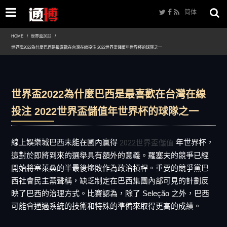
简体
HOME
世界盃2022
世界盃2022為什麼巴西是最喜歡在台灣在線投注 2022世界盃儲值年世界杯的球隊之一
世界盃2022為什麼巴西是最喜歡在台灣在線
投注 2022世界盃儲值年世界杯的球隊之一
線上娛樂城巴西未能在國內贏得
年世界杯，
2022世界盃儲值
這對於即將到來的選舉具有額外的意義。羅塞夫的競爭已經
開始將塞萊桑的半最後慘敗作為政治槓桿。重要的競爭黨巴
西社會民主黨聲稱，缺乏制定在巴西集團內部可見的計劃反
映了巴西的治理方式。比賽認為，除了 Seleção 之外，巴西
可能會通過系統的技術和特殊的準備來取得更高的成績。