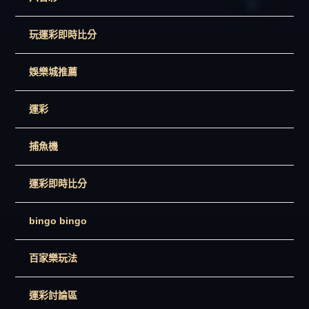
玩運彩即時比分
娛樂城推薦
運彩
捕魚機
運彩即時比分
bingo bingo
百家樂玩法
運彩討論區