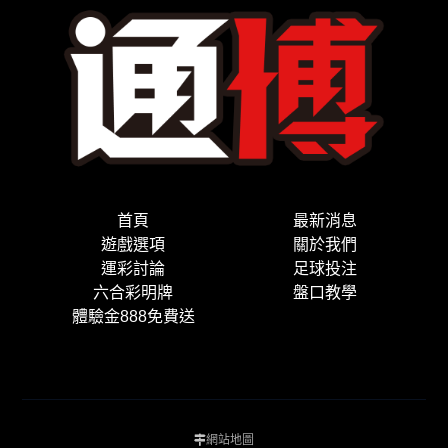
首頁
最新消息
遊戲選項
關於我們
運彩討論
足球投注
六合彩明牌
盤口教學
體驗金888免費送
網站地圖