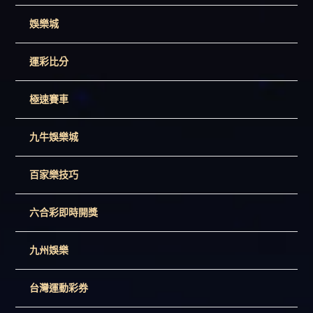
娛樂城
運彩比分
極速賽車
九牛娛樂城
百家樂技巧
六合彩即時開獎
九州娛樂
台灣運動彩券