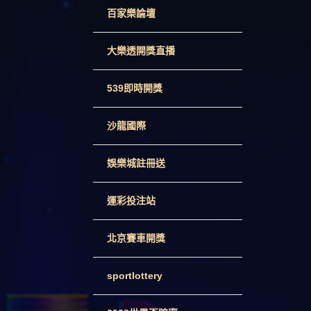
百家樂論壇
大樂透開獎直播
539即時開獎
沙龍國際
娛樂城註冊送
運彩投注站
北京賽車開獎
sportlottery