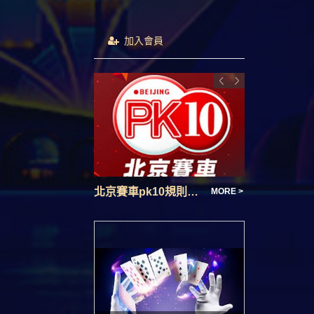
加入會員
北京賽車【官方】直播開獎
北京賽車pk10規則、玩法攻略，教你怎麼賺
MORE >
MORE >