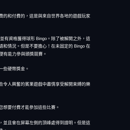
費的和付費的，這是與來自世界各地的遊戲玩家
冊並有資格獲得球形 Bingo。除了被解開之外，這
情況。但是不要擔心！在未固定的 Bingo 在
以便有能力參與頭獎競賽。
一些硬幣獎金。
些令人興奮的賓果遊戲中盡情享受解開束縛的樂
您想要付費才能參加這些比賽。
，並且會在屏幕左側的頂峰處得到證明。但是這