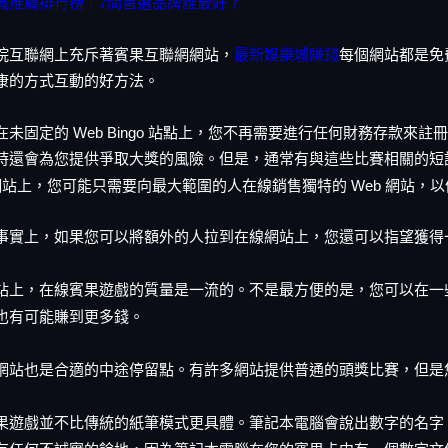
城推薦排行榜｜7間首選品牌誰最好？
院
互聯網上充斥著賓果互聯網網站，
最新娛樂城賺錢
每個網站都是免
康的方式互動的好方法。
在未固定的 Web Bingo 站點上，您不再需要進行任何財務存款來註
時還會為您提供爭取大獎的風險。但是，通常有與這些比賽相關的短語和
b 網站上，您可能只需要向最大範圍的人在線銷售獨特的 Web 網站，
事實上，如果您可以將額外的人拉到在線網站上，您還可以指望獲得
站上，在線賓果遊戲的質量是一流的。不是最方便的是，您可以在一
也有可能賺到更多錢。
網站也是合適的中途停留點。有許多網站提供普通的頭獎比賽，但是
果遊戲並不比傳統的紙筆模式更具體。筆記本電腦會說出數字的名字