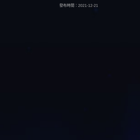
發布時間：2021-12-21