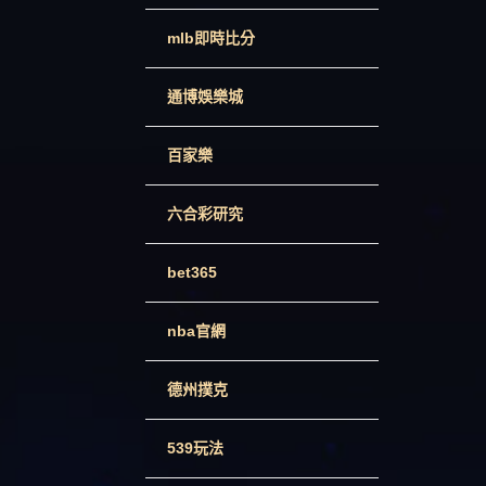
mlb即時比分
通博娛樂城
百家樂
六合彩研究
bet365
nba官網
德州撲克
539玩法