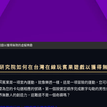
遊戲以獲得無限的虛擬樂趣
研究院如何在台灣在線玩賓果遊戲以獲得
院
賓果是一項室內運動，就像樂透一樣。這是一項冒險的運動，您可
要為您的卡勾選相應的號碼。第一個按選定順序完成數字勾勒的男性
界無數人的創造力，這難道不是一個奇蹟嗎？