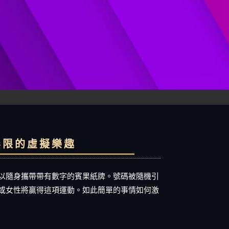
無限的虛擬樂趣
以隨身攜帶帶有數字的賓果紙牌。號碼被隨機引
或女性將贏得這項運動。如此簡單的事情如何激